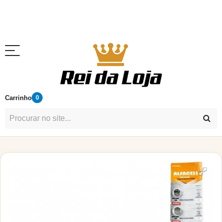
Carrinho
0