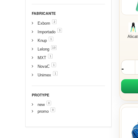
FABRICANTE
2
Exbom
3
Importado
Alica
1
Knup
10
Lelong
1
MXT
1
NovaC
1
Unimex
PROTYPE
0
new
0
promo