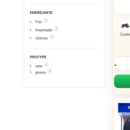
FABRICANTE
3
Feir
3
Importado
Contr
2
Unimex
PROTYPE
0
new
0
promo