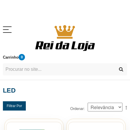
Carrinho
0
LED
Filtrar Por
Ordenar