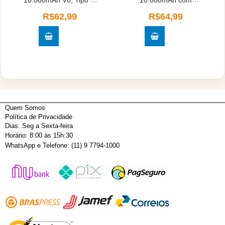
10.000mAh V8, Tipo C
10.000mAh com
e iPhone 5/6G - Kaidi
indução H'Maston
R$62,99
R$64,99
956
Quem Somos
Política de Privacidade
Dias: Seg a Sexta-feira
Horário: 8:00 às 15h:30
WhatsApp e Telefone: (11) 9 7794-1000