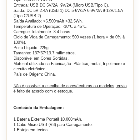
Entrada: USB DC 5V/2A 9V/2A (Micro USB/Tipo C).
Saída: DC 5V 2.4A (USB 1) DC 5-6V/3A 6-9V/2A 9-12V/1.5A
(Tipo C/USB 2).
Saída Avaliado: >6.500mAh >32.5Wh.
Temperatura de Operação: -10ºC à 45ºC.
Carregue Totalmente: 3-4 horas.
Ciclo de Vida de Carregamento: 500 vezes (1 hora = de 0% à
100%).
Peso Líquido: 225g.
Tamanho: 137*67*13.7 milímetros.
Disponível em Cores Sortidas.
Material utilizado na Fabricação: Plástico, metal, li-polimero e
circuito eletrônico.
País de Origem: China.
Não é possível a escolha de cores/texturas ou modelos, envio
é feito de acordo com o estoque.
Conteúdo da Embalagem:
1 Bateria Externa Portátil 10.000mAh.
1 Cabo Micro-USB (V8) para Carregamento.
1 Estojo em tecido.