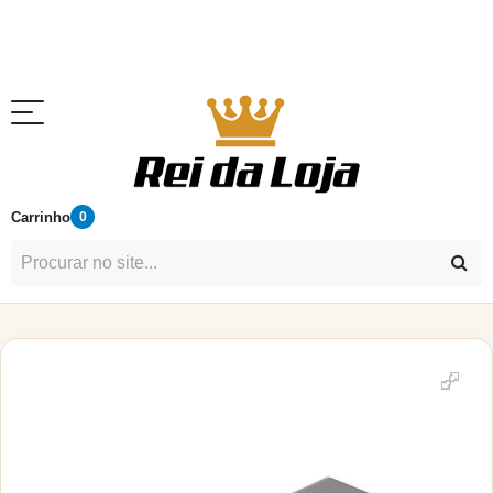
Carrinho
0