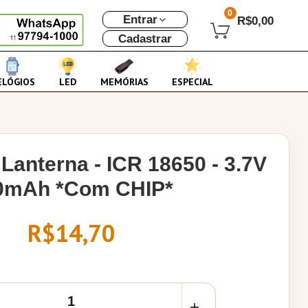
0
Entrar
R$0,00
Cadastrar
ELÓGIOS
LED
MEMÓRIAS
ESPECIAL
 Lanterna - ICR 18650 - 3.7V
0mAh *Com CHIP*
R$14,70