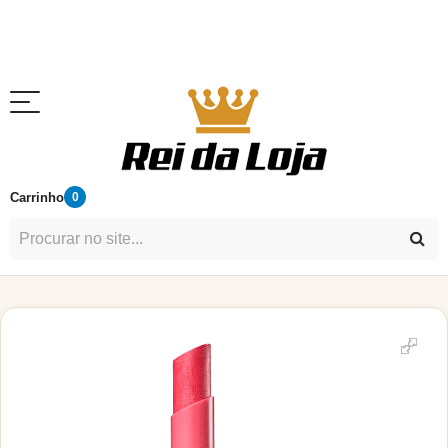
Carrinho
0