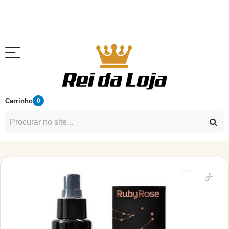
Carrinho
0