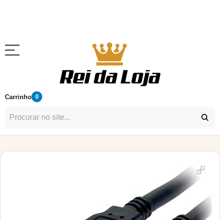
Carrinho
0