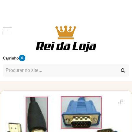
Carrinho
0