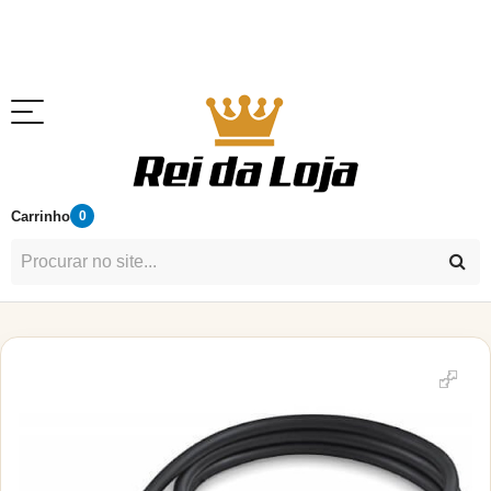
Carrinho
0