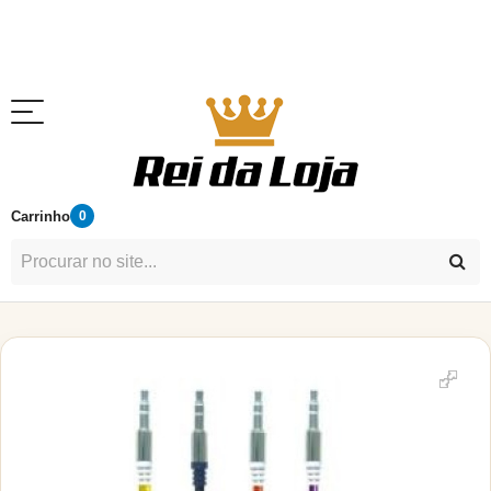
Carrinho
0