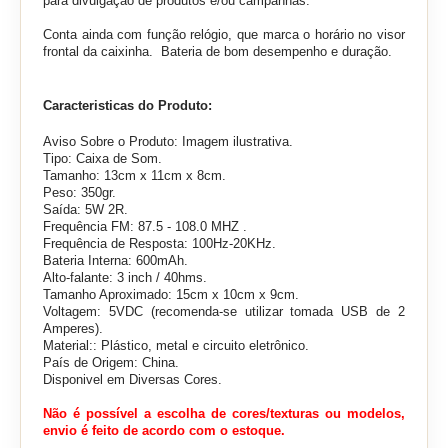
para divulgação de produtos e/ou campanhas.
Conta ainda com função relógio, que marca o horário no visor
frontal da caixinha. Bateria de bom desempenho e duração.
Caracteristicas do Produto:
Aviso Sobre o Produto: Imagem ilustrativa.
Tipo: Caixa de Som.
Tamanho: 13cm x 11cm x 8cm.
Peso: 350gr.
Saída: 5W 2R.
Frequência FM: 87.5 - 108.0 MHZ .
Frequência de Resposta: 100Hz-20KHz.
Bateria Interna: 600mAh.
Alto-falante: 3 inch / 40hms.
Tamanho Aproximado: 15cm x 10cm x 9cm.
Voltagem: 5VDC (recomenda-se utilizar tomada USB de 2
Amperes).
Material:: Plástico, metal e circuito eletrônico.
País de Origem: China.
Disponivel em Diversas Cores.
Não é possível a escolha de cores/texturas ou modelos,
envio é feito de acordo com o estoque.