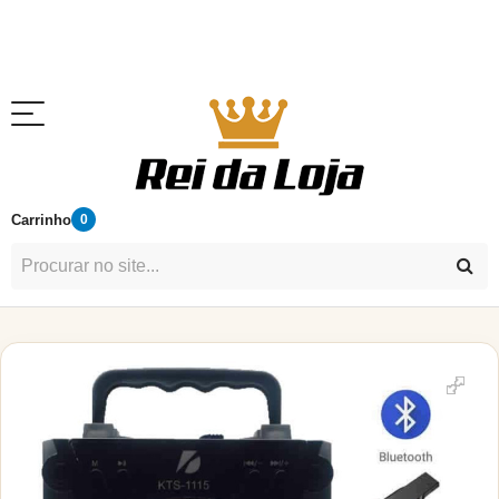
Carrinho
0