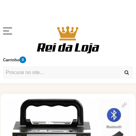
Carrinho
0