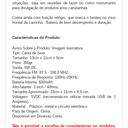
situações, seja em reuniões de lazer ou como instrumento
para divulgação de produtos e/ou campanhas.
Conta ainda com função relógio, que marca o horário no visor
frontal da caixinha. Bateria de bom desempenho e duração.
Caracteristicas do Produto:
Aviso Sobre o Produto: Imagem ilustrativa.
Tipo: Caixa de Som.
Tamanho: 13cm x 11cm x 8cm.
Peso: 350gr.
Saída: 5W 2R.
Frequência FM: 87.5 - 108.0 MHZ .
Frequência de Resposta: 100Hz-20KHz.
Bateria Interna: 600mAh.
Alto-falante: 3 inch / 40hms.
Tamanho Aproximado: 13cm x 11cm x 8,5 cm.
Voltagem: 5VDC (recomenda-se utilizar tomada USB de 2
Amperes).
Material:: Plástico, metal e circuito eletrônico.
País de Origem: China.
Disponivel em Diversas Cores.
Não é possível a escolha de cores/texturas ou modelos,