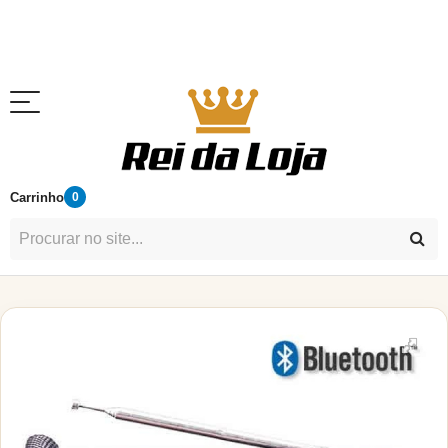
Carrinho
0