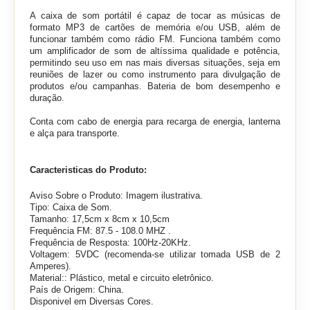
A caixa de som portátil é capaz de tocar as músicas de
formato MP3 de cartões de memória e/ou USB, além de
funcionar também como rádio FM. Funciona também como
um amplificador de som de altíssima qualidade e potência,
permitindo seu uso em nas mais diversas situações, seja em
reuniões de lazer ou como instrumento para divulgação de
produtos e/ou campanhas. Bateria de bom desempenho e
duração.
Conta com cabo de energia para recarga de energia, lanterna
e alça para transporte.
Caracteristicas do Produto:
Aviso Sobre o Produto: Imagem ilustrativa.
Tipo: Caixa de Som.
Tamanho:
17,5cm x 8cm x 10,5cm
Frequência FM: 87.5 - 108.0 MHZ .
Frequência de Resposta: 100Hz-20KHz.
Voltagem: 5VDC (recomenda-se utilizar tomada USB de 2
Amperes).
Material:: Plástico, metal e circuito eletrônico.
País de Origem: China.
Disponivel em Diversas Cores.