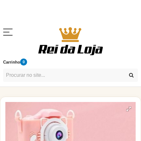
Carrinho
0