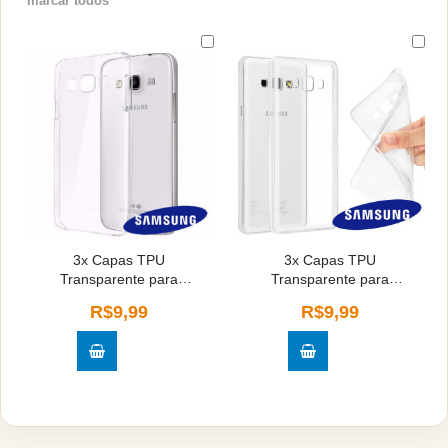
marcar todos
3x Capas TPU
3x Capas TPU
Transparente para
Transparente para
Samsung Galaxy J2
Samsung Galaxy A70
R$9,99
R$9,99
PRIME - G532