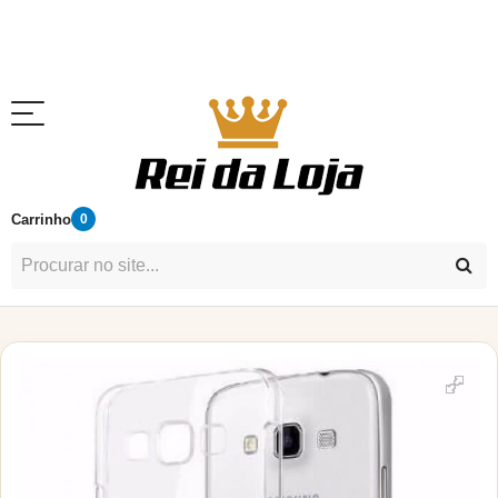
Carrinho
0