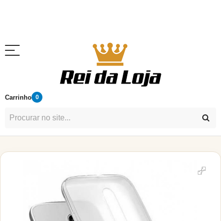
Carrinho
0