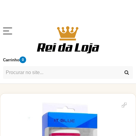
Carrinho
0