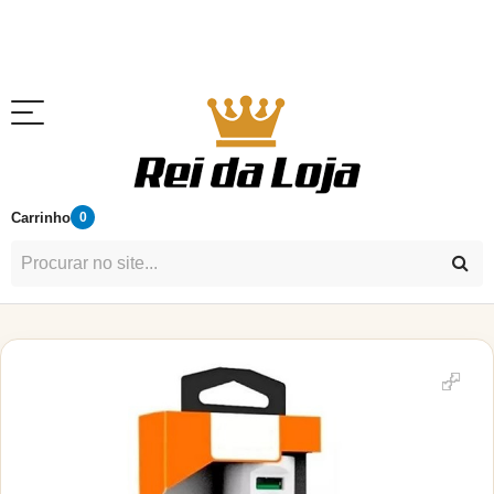
Carrinho
0