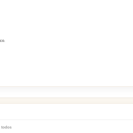
ico.
 todos