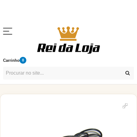
Carrinho
0