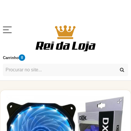
Carrinho
0