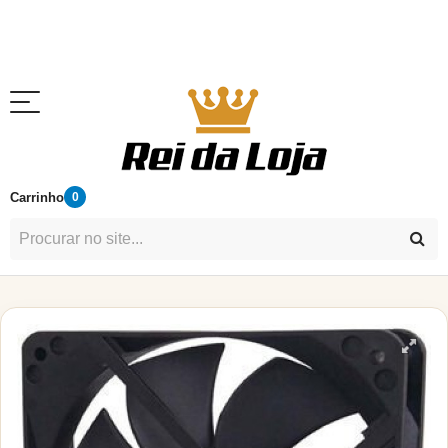
Carrinho
0