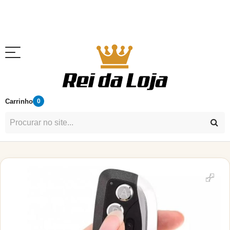
Carrinho
0