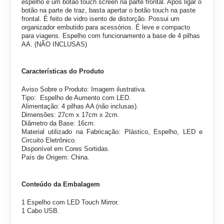
espelho e um botão touch screen na parte frontal. Após ligar o
botão na parte de traz, basta apertar o botão touch na paste
frontal. É
feito de vidro isento de distorção.
Possui um
organizador embutido para acessórios. É leve e compacto
para viagens. Espelho com funcionamento a base de 4 pilhas
AA. (NÃO INCLUSAS)
Características do Produto
Aviso Sobre o Produto: Imagem ilustrativa.
Tipo: Espelho de Aumento com LED.
Alimentação:
4 pilhas AA (não inclusas).
Dimensões: 27cm x 17cm x 2cm.
Diâmetro da Base: 16cm.
Material utilizado na Fabricação: Plástico, Espelho, LED e
Circuito Eletrônico.
Disponível em Cores Sortidas.
País de Origem: China.
Conteúdo da Embalagem
1 Espelho com LED Touch Mirror.
1 Cabo USB.