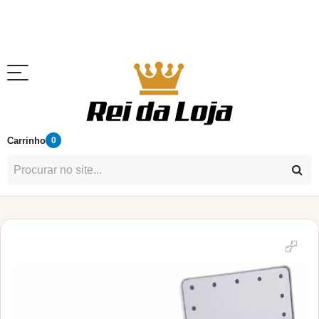
Carrinho
0