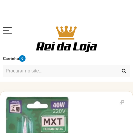
Carrinho
0