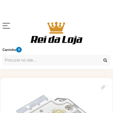
Carrinho
0