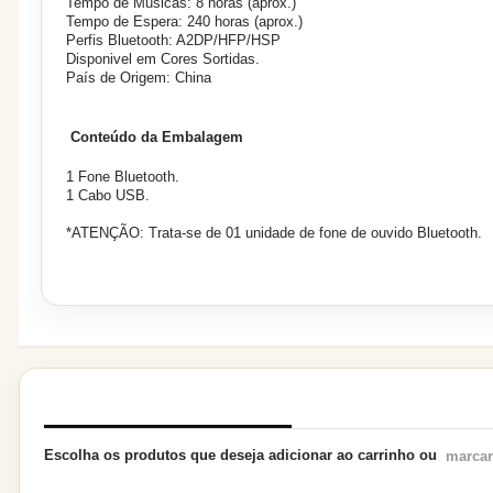
Tempo de Músicas: 8 horas (aprox.)
Tempo de Espera: 240 horas (aprox.)
Perfis Bluetooth: A2DP/HFP/HSP
Disponivel em Cores Sortidas.
País de Origem: China
Conteúdo da Embalagem
1 Fone Bluetooth.
1 Cabo USB.
*ATENÇÃO: Trata-se de 01 unidade de fone de ouvido Bluetooth.
PRODUTOS RELACIONADOS
Escolha os produtos que deseja adicionar ao carrinho ou
marcar