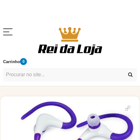
Carrinho
0