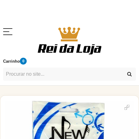
Carrinho
0