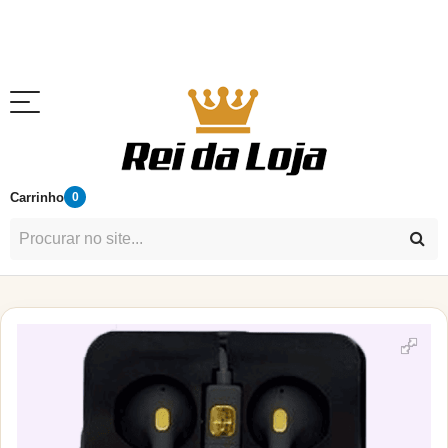
Carrinho
0