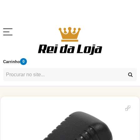
Carrinho
0