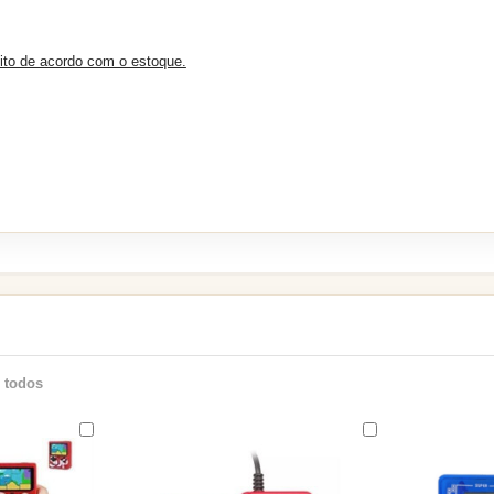
eito de acordo com o estoque.
 todos