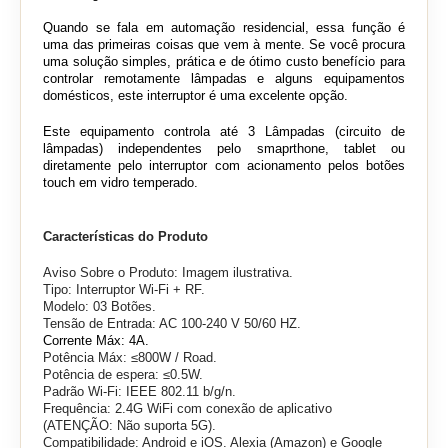
Quando se fala em automação residencial, essa função é
uma das primeiras coisas que vem à mente. Se você procura
uma solução simples, prática e de ótimo custo benefício para
controlar remotamente lâmpadas e alguns equipamentos
domésticos, este interruptor é uma excelente opção.
Este equipamento controla até 3 Lâmpadas (circuito de
lâmpadas) independentes pelo smaprthone, tablet ou
diretamente pelo interruptor com acionamento pelos botões
touch em vidro temperado.
Características do Produto
Aviso Sobre o Produto: Imagem ilustrativa.
Tipo: Interruptor Wi-Fi + RF.
Modelo: 03 Botões.
Tensão de Entrada: AC 100-240 V 50/60 HZ.
Corrente Máx: 4A.
Potência Máx:
≤800W / Road.
Potência de espera: ≤0.5W.
Padrão Wi-Fi: IEEE 802.11 b/g/n.
Frequência: 2.4G WiFi com conexão de aplicativo
(ATENÇÃO: Não suporta 5G).
Compatibilidade: Android e iOS. Alexia (Amazon) e Google