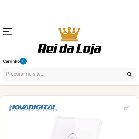
Carrinho
0