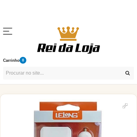
Carrinho
0