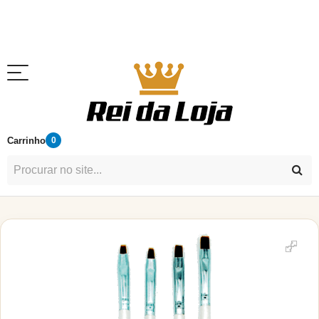
Carrinho
0