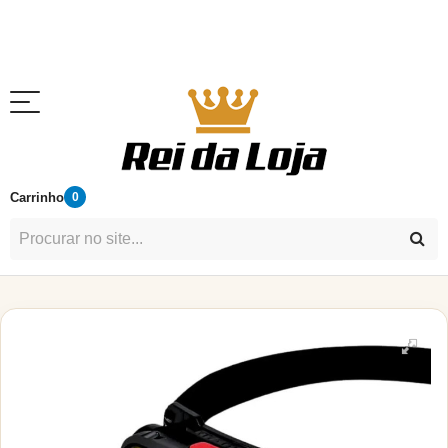
Carrinho
0