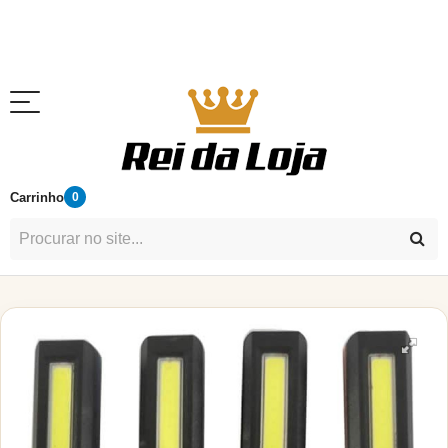
Carrinho
0