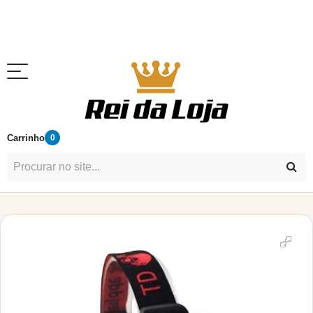
Carrinho
0