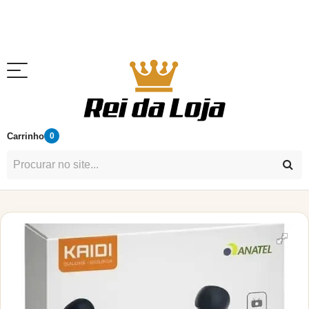
Carrinho
0