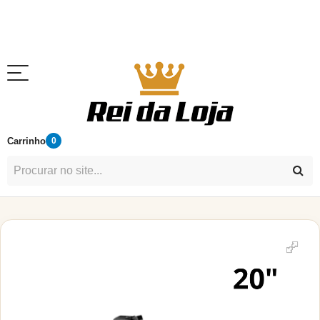
Carrinho
0