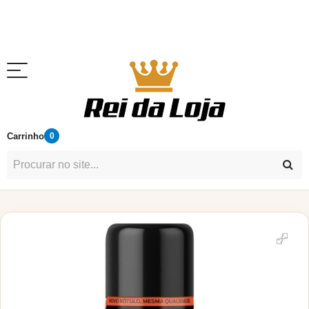
Carrinho
0