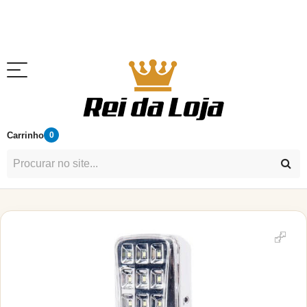
Carrinho
0