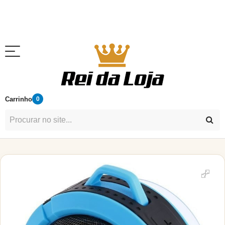
Carrinho
0