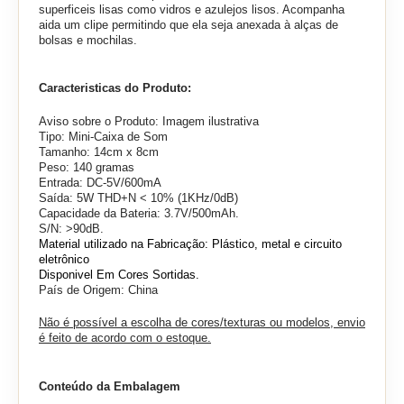
superficeis lisas como vidros e azulejos lisos. Acompanha
aida um clipe permitindo que ela seja anexada à alças de
bolsas e mochilas.
Caracteristicas do Produto:
Aviso sobre o Produto: Imagem ilustrativa
Tipo: Mini-Caixa de Som
Tamanho: 14cm x 8cm
Peso: 140 gramas
Entrada: DC-5V/600mA
Saída: 5W THD+N < 10% (1KHz/0dB)
Capacidade da Bateria: 3.7V/500mAh.
S/N: >90dB.
Material utilizado na Fabricação: Plástico, metal e circuito
eletrônico
Disponivel Em Cores Sortidas.
País de Origem: China
Não é possível a escolha de cores/texturas ou modelos, envio
é feito de acordo com o estoque.
Conteúdo da Embalagem