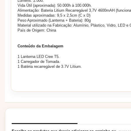
Lumens: 2.000.
Vida Útil (aproximada): 50.000h à 100.000h.
Alimentação: Bateria Litium Recarregável 3,7V 4600mAH (funciona
Medidas aproximadas: 9,5 x 2,5cm (C x D)
Peso Aproximado (Lanterna + Bateria): 80g
Material utilizado na Fabricação: Alumínio, Plástico, Vidro, LED e C
País de Origem: China
Conteúdo da Embalagem
1 Lanterna LED Cree T5.
1 Carregador de Tomada.
1 Batéria recarregável de 3.7V Lítium.
PRODUTOS RELACIONADOS