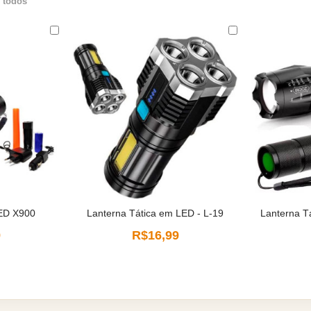
 todos
LED X900
Lanterna Tática em LED - L-19
Lanterna T
9
R$16,99