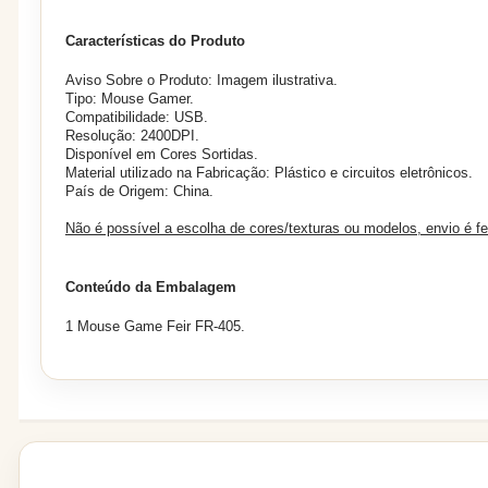
Características do Produto
Aviso Sobre o Produto: Imagem ilustrativa.
Tipo: Mouse Gamer.
Compatibilidade: USB.
Resolução: 2400DPI.
Disponível em Cores Sortidas.
Material utilizado na Fabricação: Plástico e circuitos eletrônicos.
País de Origem: China.
Não é possível a escolha de cores/texturas ou modelos, envio é f
Conteúdo da Embalagem
1 Mouse Game Feir FR-405.
PRODUTOS RELACIONADOS