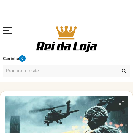
Carrinho
0