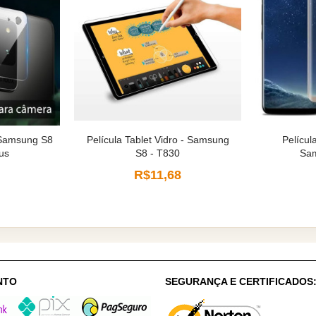
 Samsung S8
Película Tablet Vidro - Samsung
Películ
us
S8 - T830
Sam
R$11,68
NTO
SEGURANÇA E CERTIFICADOS