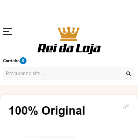
Carrinho
0